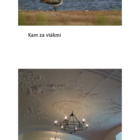
Kam za vtákmi
Štuková výzdoba vznikla zásluhou historicky
prvního opata augustiánů v Brně
Mathiase Pertschera po roce 1752. Na štukaturách se
nepodílel žádný významný umělec, vzorníky byly
nejméně čtvrt století staré...