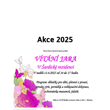
Šardická rezidence brněnských eremitů u
kláštera sv. Tomáše
Vznikla přestavbou starší vrchnostenské sýpky
nákladem 1926 zlatých. Tato částka byla na svou dobu
poměrně nízká - úpravy spočívaly v přefasádování
stavby a vybudování vnitřních příček.
Akce 2025