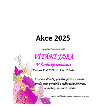
Štuková výzdoba vznikla zásluhou historicky
prvního opata augustiánů v Brně
Mathiase Pertschera po roce 1752. Na štukaturách se
nepodílel žádný významný umělec, vzorníky byly
nejméně čtvrt století staré...
Akce 2025