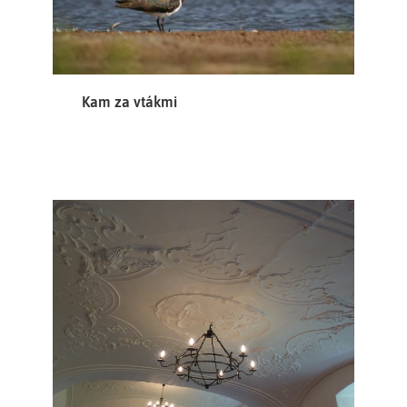
Kam za vtákmi
Za architekta stavby můžeme považovat
Bartoloměje Zindtnera
brněnského stavebního mistra, který pro augustiány
často pracoval, jako realizátora staveb Mořice Grimma a
jeho syna Františka Antonína Grimma.