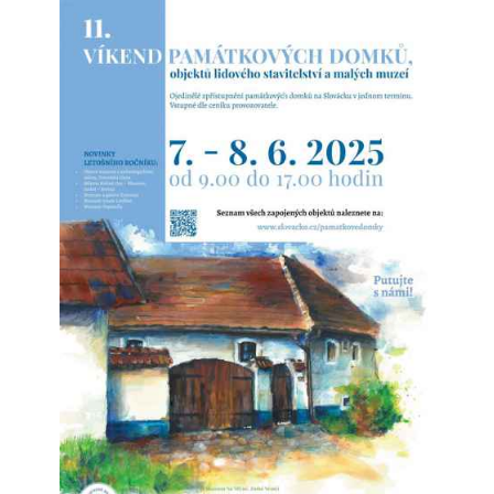
Šardická rezidence brněnských eremitů u
kláštera sv. Tomáše
Vznikla přestavbou starší vrchnostenské sýpky
nákladem 1926 zlatých. Tato částka byla na svou dobu
poměrně nízká - úpravy spočívaly v přefasádování
stavby a vybudování vnitřních příček.