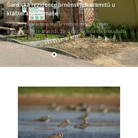
Šardická rezidence brněnských eremitů u
kláštera sv. Tomáše
Vznikla přestavbou starší vrchnostenské sýpky
nákladem 1926 zlatých. Tato částka byla na svou dobu
poměrně nízká - úpravy spočívaly v přefasádování
stavby a vybudování vnitřních příček.