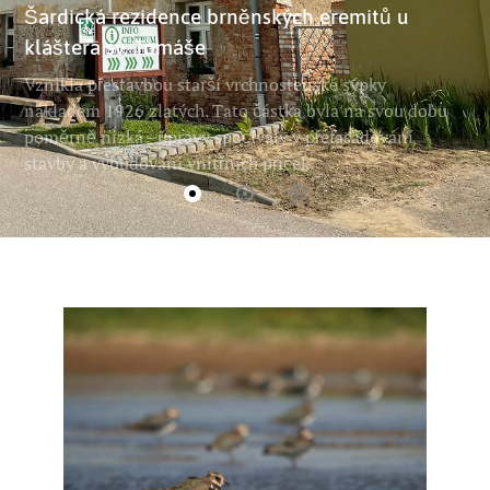
Šardická rezidence brněnských eremitů u
kláštera sv. Tomáše
Vznikla přestavbou starší vrchnostenské sýpky
nákladem 1926 zlatých. Tato částka byla na svou dobu
poměrně nízká - úpravy spočívaly v přefasádování
stavby a vybudování vnitřních příček.