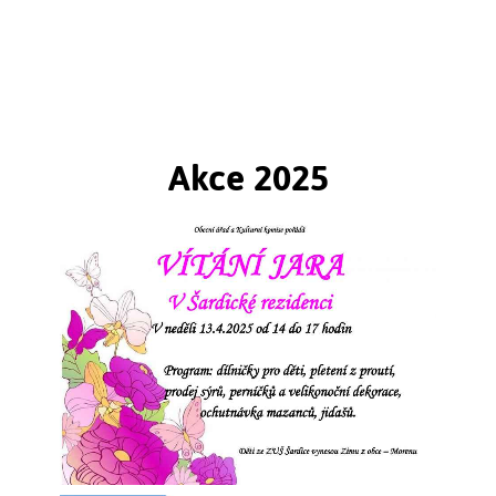
Štuková výzdoba vznikla zásluhou historicky
prvního opata augustiánů v Brně
Mathiase Pertschera po roce 1752. Na štukaturách se
nepodílel žádný významný umělec, vzorníky byly
nejméně čtvrt století staré...
Akce 2025