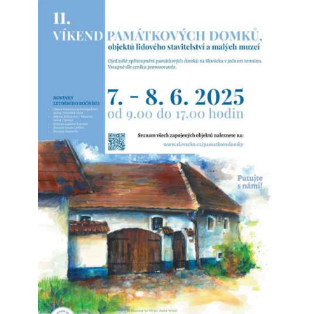
Šardická rezidence brněnských eremitů u
kláštera sv. Tomáše
Vznikla přestavbou starší vrchnostenské sýpky
nákladem 1926 zlatých. Tato částka byla na svou dobu
poměrně nízká - úpravy spočívaly v přefasádování
stavby a vybudování vnitřních příček.