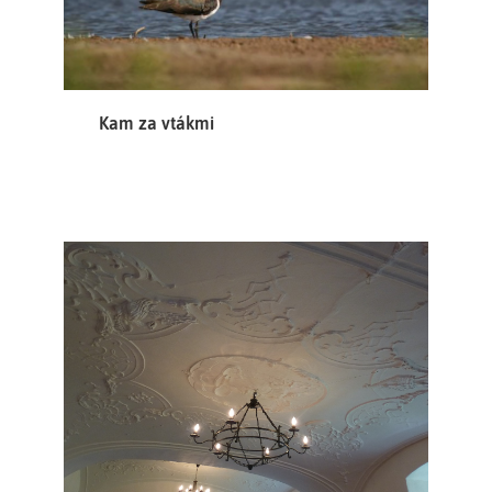
Kam za vtákmi
Za architekta stavby můžeme považovat
Bartoloměje Zindtnera
brněnského stavebního mistra, který pro augustiány
často pracoval, jako realizátora staveb Mořice Grimma a
jeho syna Františka Antonína Grimma.