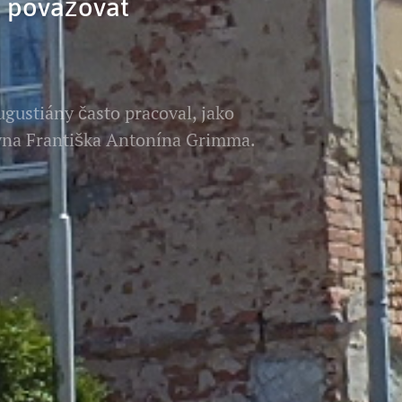
e považovat
gustiány často pracoval, jako
syna Františka Antonína Grimma.