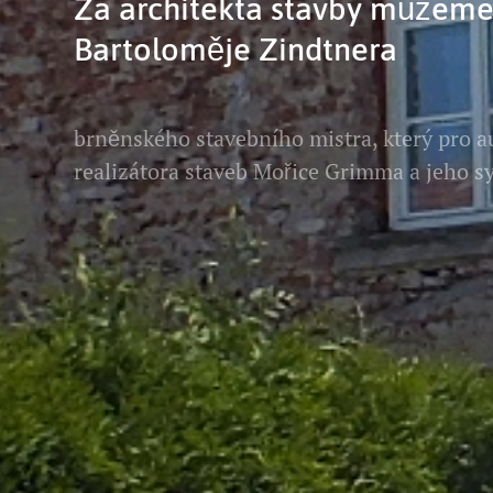
Za architekta stavby můžem
Bartoloměje Zindtnera
brněnského stavebního mistra, který pro au
realizátora staveb Mořice Grimma a jeho 