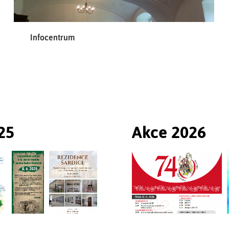
Infocentrum
25
Akce 2026