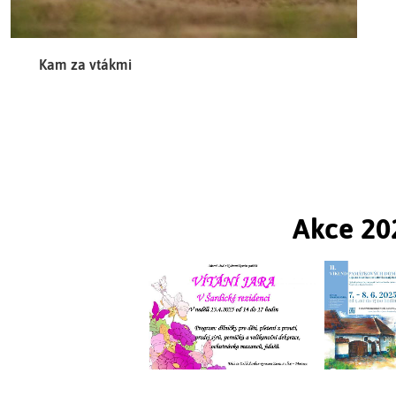
Kam za vtákmi
Akce 20